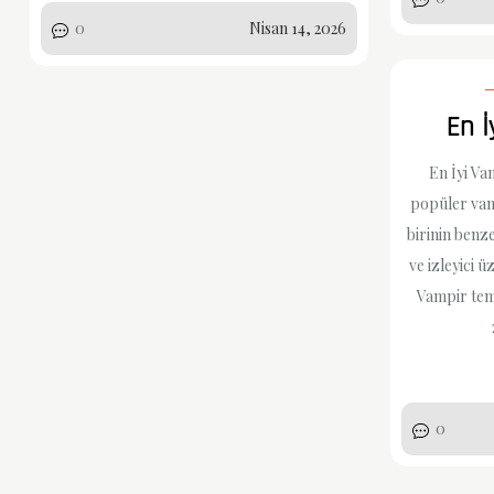
0
Nisan 14, 2026
En İ
En İyi Va
popüler vam
birinin benze
ve izleyici ü
Vampir tem
0