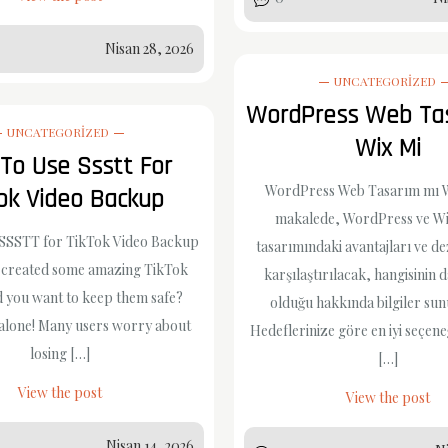
Nisan 28, 2026
UNCATEGORIZED
WordPress Web Tas
UNCATEGORIZED
Wix Mi
To Use Ssstt For
WordPress Web Tasarım mı W
tok Video Backup
makalede, WordPress ve Wi
SSSTT for TikTok Video Backup
tasarımındaki avantajları ve de
 created some amazing TikTok
karşılaştırılacak, hangisinin
d you want to keep them safe?
olduğu hakkında bilgiler sun
 alone! Many users worry about
Hedeflerinize göre en iyi seçen
losing […]
[…]
View the post
View the post
Nisan 14, 2026