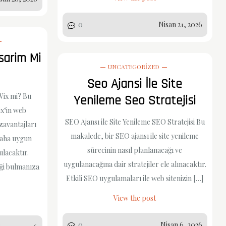
0
Nisan 21, 2026
arim Mi
UNCATEGORIZED
Seo Ajansi İle Site
ix mi? Bu
Yenileme Seo Stratejisi
x‘in web
SEO Ajansı ile Site Yenileme SEO Stratejisi Bu
zavantajları
makalede, bir SEO ajansı ile site yenileme
 daha uygun
sürecinin nasıl planlanacağı ve
ulacaktır.
uygulanacağına dair stratejiler ele alınacaktır.
eği bulmanıza
Etkili SEO uygulamaları ile web sitenizin […]
View the post
0
Nisan 6, 2026