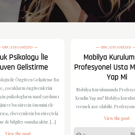
UNCATEGORIZED
UNCATEGORIZED
uk Psikologu İle
Mobilya Kurulu
uven Gelistirme
Profesyonel Usta M
Yap Mi
loğu ile Özgüven Geliştirme Bu
e, çocukların özgüvenlerini
Mobilya Kurulumunda Profesyo
için psikologların nasıl yardımcı
Kendin Yap mı? Mobilya kurul
ğini ve bu sürecin önemini ele
vermek zor olabilir. Profesyone
yrıca, ebeveynlerin bu süreçteki
View the post
ne de bilgiler sunulacaktır. […]
View the post
0
Ni