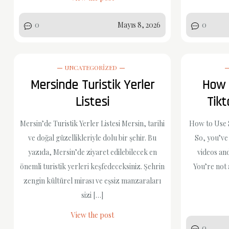
0
Mayıs 8, 2026
0
UNCATEGORIZED
Mersinde Turistik Yerler
How 
Listesi
Tik
Mersin’de Turistik Yerler Listesi Mersin, tarihi
How to Use 
ve doğal güzellikleriyle dolu bir şehir. Bu
So, you’ve
yazıda, Mersin’de ziyaret edilebilecek en
videos an
önemli turistik yerleri keşfedeceksiniz. Şehrin
You’re not
zengin kültürel mirası ve eşsiz manzaraları
sizi […]
View the post
0