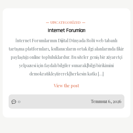
UNCATEGORIZED
Internet Forumları
İnternet Forumlarının Dijital Dünyada Rolü web tabanlı
tartışma platformları, kullanıcıların ortak ilgi alanlarında fikir
paylaştığı online topluluklardur. Bu siteler geniş bir ziyaretçi
yelpazesi için faydalı bilgiler sunarak|bilgi birikimini
demokratikleştirerek|herkesin katkı […]
View the post
0
Temmuz 6, 2026