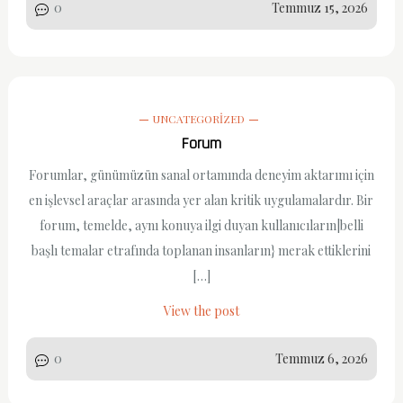
0
Temmuz 15, 2026
UNCATEGORIZED
Forum
Forumlar, günümüzün sanal ortamında deneyim aktarımı için
en işlevsel araçlar arasında yer alan kritik uygulamalardır. Bir
forum, temelde, aynı konuya ilgi duyan kullanıcıların|belli
başlı temalar etrafında toplanan insanların} merak ettiklerini
[…]
View the post
0
Temmuz 6, 2026