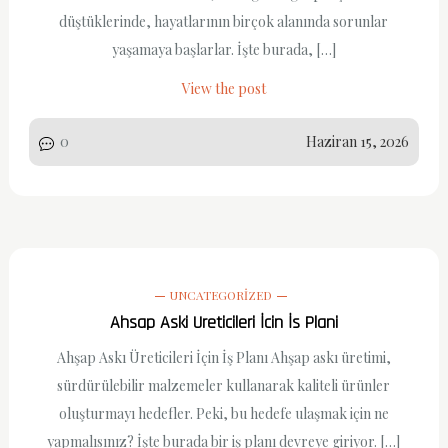
düştüklerinde, hayatlarının birçok alanında sorunlar
yaşamaya başlarlar. İşte burada, […]
View the post
0
Haziran 15, 2026
UNCATEGORIZED
Ahsap Aski Ureticileri İcin İs Plani
Ahşap Askı Üreticileri İçin İş Planı Ahşap askı üretimi,
sürdürülebilir malzemeler kullanarak kaliteli ürünler
oluşturmayı hedefler. Peki, bu hedefe ulaşmak için ne
yapmalısınız? İşte burada bir iş planı devreye giriyor. […]