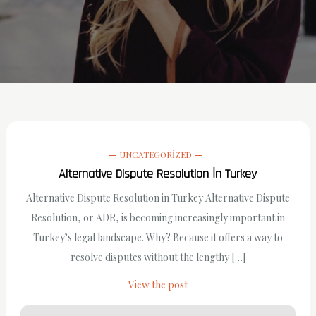
UNCATEGORIZED
Alternative Dispute Resolution İn Turkey
Alternative Dispute Resolution in Turkey Alternative Dispute
Resolution, or ADR, is becoming increasingly important in
Turkey’s legal landscape. Why? Because it offers a way to
resolve disputes without the lengthy […]
View the post