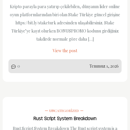
Kripto parayla para yatırıp çekilebilen, dünyanın lider online
oyun platformlarından biri olan Stake Türkiye güncel girişine
https://bit.ly/staketurk adresinden ulaşabilirsiniz. Stake
Türkiye’ye kayıt olurken BONUSPROMO kodunu girdiğiniz
takdirde normale göre daha […]
View the post
0
Temmuz 1, 2026
UNCATEGORIZED
Rust Script System Breakdown
Rust Script System Breakdown The Rust script system is a