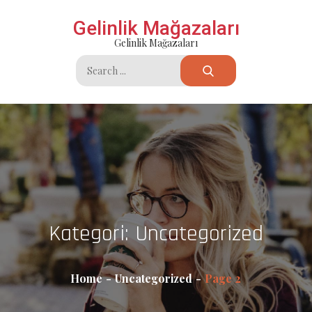
Skip
Gelinlik Mağazaları
to
Gelinlik Mağazaları
content
Search
for:
Kategori:
Uncategorized
Home
Uncategorized
Page 2