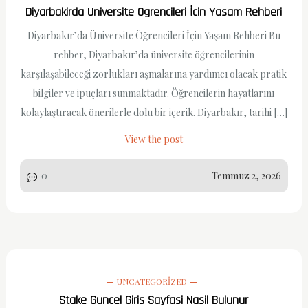
Diyarbakirda Universite Ogrencileri İcin Yasam Rehberi
Diyarbakır’da Üniversite Öğrencileri İçin Yaşam Rehberi Bu
rehber, Diyarbakır’da üniversite öğrencilerinin
karşılaşabileceği zorlukları aşmalarına yardımcı olacak pratik
bilgiler ve ipuçları sunmaktadır. Öğrencilerin hayatlarını
kolaylaştıracak önerilerle dolu bir içerik. Diyarbakır, tarihi […]
View the post
0
Temmuz 2, 2026
UNCATEGORIZED
Stake Guncel Giris Sayfasi Nasil Bulunur