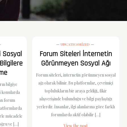
UNCATEGORIZED
i Sosyal
Forum Siteleri İnternetin
Bilgilere
Görünmeyen Sosyal Ağı
nme
Forum siteleri, internetin görünmeyen sosyal
ağı olarak bilinir. Bu platformlar, çevrimiçi
ın bilgiye
toplulukların bir araya geldiği, fikir
li konularda
alışverişinde bulunduğu ve bilgi paylaştığı
yan forum
yerlerdir. İnsanlar, ilgi alanlarına göre farklı
platformlarda
forumlarda aktif olabilir […]
lerle mücadele
oğru ve […]
View the post