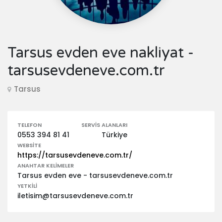
Tarsus evden eve nakliyat -
tarsusevdeneve.com.tr
Tarsus
TELEFON
SERVIS ALANLARI
0553 394 81 41
Türkiye
WEBSITE
https://tarsusevdeneve.com.tr/
ANAHTAR KELIMELER
Tarsus evden eve - tarsusevdeneve.com.tr
YETKILI
iletisim@tarsusevdeneve.com.tr