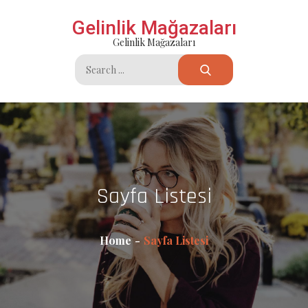
Skip
Gelinlik Mağazaları
to
Gelinlik Mağazaları
content
Search
for:
Sayfa Listesi
Home
Sayfa Listesi