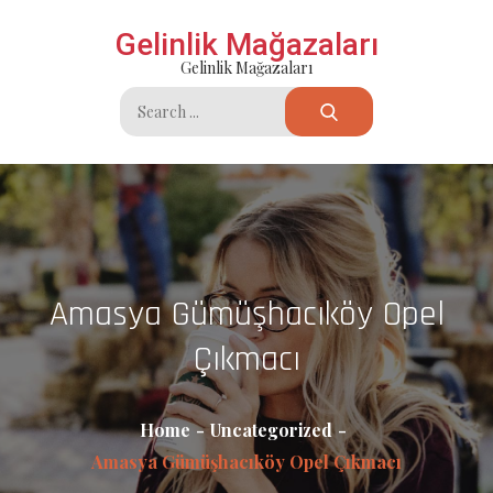
Skip
Gelinlik Mağazaları
to
Gelinlik Mağazaları
content
Search
for:
Amasya Gümüşhacıköy Opel
Çıkmacı
Home
Uncategorized
Amasya Gümüşhacıköy Opel Çıkmacı