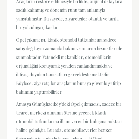
Araçların restore edilmesiyle birlikte, orijinal detaylara
sadık kalınmış ve dönemin ruhu tam anlamıyla
yansıtılmıştır. Bu sayede, ziyaretçiler otantik ve tarihi
bir yolculuğa çıkarlar.
Opel çıkmacısı, klasik otomobil tutkunlarına sadece
satış değil aynı zamanda bakım ve onarım hizmetleri de
sunmaktadır. Yetenekli mekanikler, otomobillerin
orijinalliğini koruyarak yeniden canlandırmakta ve
ihtiyaç duyulan tamiratları gerçekleştirmektedir.
Böylece, ziyaretçiler araçlarını buraya güvenle getirip
bakımını yaptırabilirler.
Amasya Gümüşhacıköy'deki Opel çıkmacısı, sadece bir
ticaret merkezi olmanın ötesine geçerek klasik
otomobil tutkunlarına ilham veren bir buluşma noktası
haline gelmiştir. Burada, otomobilseverler benzer
ilgiye sahip insanlarla kaynaşırken, eski Opel