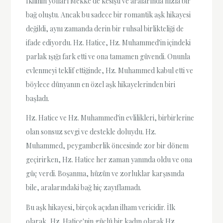
İkilinin yolları Mekke'de kesişti ve aralarında hızla bir
bağ oluştu. Ancak bu sadece bir romantik aşk hikayesi
değildi, aynı zamanda derin bir ruhsal birlikteliği de
ifade ediyordu. Hz. Hatice, Hz. Muhammed'in içindeki
parlak ışığı fark etti ve ona tamamen güvendi. Onunla
evlenmeyi teklif ettiğinde, Hz. Muhammed kabul etti ve
böylece dünyanın en özel aşk hikayelerinden biri
başladı.
Hz. Hatice ve Hz. Muhammed'in evlilikleri, birbirlerine
olan sonsuz sevgi ve destekle doluydu. Hz.
Muhammed, peygamberlik öncesinde zor bir dönem
geçirirken, Hz. Hatice her zaman yanında oldu ve ona
güç verdi. Boşanma, hüzün ve zorluklar karşısında
bile, aralarındaki bağ hiç zayıflamadı.
Bu aşk hikayesi, birçok açıdan ilham vericidir. İlk
olarak, Hz. Hatice'nin güçlü bir kadın olarak Hz.