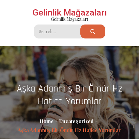
Skip
Gelinlik Mağazaları
to
Gelinlik Mağazaları
content
Search
for:
Aşka Adanmış Bir Ömür Hz
Hatice Yorumlar
Home
Uncategorized
Aşka Adanmış Bir Ömür Hz Hatice Yorumlar