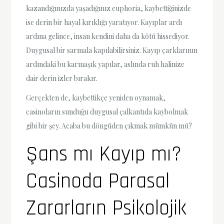
kazandığınızda yaşadığınız euphoria, kaybettiğinizde
ise derin bir hayal kırıklığı yaratıyor. Kayıplar ardı
ardına gelince, insan kendini daha da kötü hissediyor.
Duygusal bir sarmala kapılabilirsiniz. Kayıp çarklarının
ardındaki bu karmaşık yapılar, aslında ruh halinize
dair derin izler bırakır.
Gerçekten de, kaybettikçe yeniden oynamak,
casinoların sunduğu duygusal çalkantıda kaybolmak
gibi bir şey. Acaba bu döngüden çıkmak mümkün mü?
Şans mı Kayıp mı?
Casinoda Parasal
Zararların Psikolojik