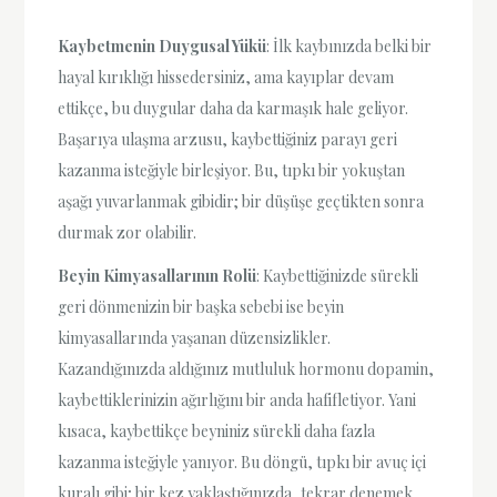
Kaybetmenin Duygusal Yükü
: İlk kaybınızda belki bir
hayal kırıklığı hissedersiniz, ama kayıplar devam
ettikçe, bu duygular daha da karmaşık hale geliyor.
Başarıya ulaşma arzusu, kaybettiğiniz parayı geri
kazanma isteğiyle birleşiyor. Bu, tıpkı bir yokuştan
aşağı yuvarlanmak gibidir; bir düşüşe geçtikten sonra
durmak zor olabilir.
Beyin Kimyasallarının Rolü
: Kaybettiğinizde sürekli
geri dönmenizin bir başka sebebi ise beyin
kimyasallarında yaşanan düzensizlikler.
Kazandığınızda aldığınız mutluluk hormonu dopamin,
kaybettiklerinizin ağırlığını bir anda hafifletiyor. Yani
kısaca, kaybettikçe beyniniz sürekli daha fazla
kazanma isteğiyle yanıyor. Bu döngü, tıpkı bir avuç içi
kuralı gibi; bir kez yaklaştığınızda, tekrar denemek