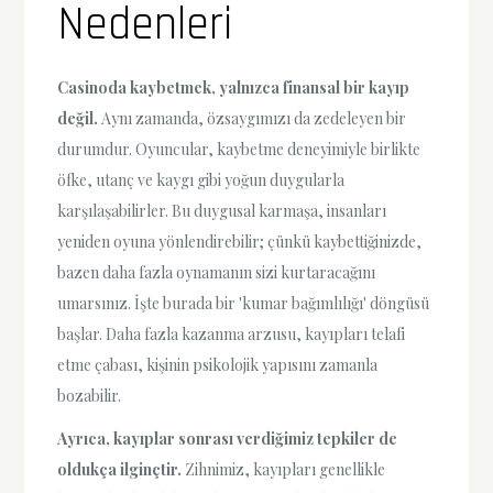
Nedenleri
Casinoda kaybetmek, yalnızca finansal bir kayıp
değil.
Aynı zamanda, özsaygımızı da zedeleyen bir
durumdur. Oyuncular, kaybetme deneyimiyle birlikte
öfke, utanç ve kaygı gibi yoğun duygularla
karşılaşabilirler. Bu duygusal karmaşa, insanları
yeniden oyuna yönlendirebilir; çünkü kaybettiğinizde,
bazen daha fazla oynamanın sizi kurtaracağını
umarsınız. İşte burada bir 'kumar bağımlılığı' döngüsü
başlar. Daha fazla kazanma arzusu, kayıpları telafi
etme çabası, kişinin psikolojik yapısını zamanla
bozabilir.
Ayrıca, kayıplar sonrası verdiğimiz tepkiler de
oldukça ilginçtir.
Zihnimiz, kayıpları genellikle