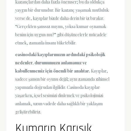
kazançlardan daha fazla önemser; bu da oldukça
yaygın bir durumdur. Bir kazanç yaşamak mutluluk
verse de, kayıplar bizde daha derin bir iz bırakır.
“Gerçekten şanssız mıyım, yoksa kumar oynamak
benim için uygun mu?” gibi düşüncelerle mücadele
etmek, zamanla insanı tüketebilir.
casinodaki kayıplarımızın ardındaki psikolojik
nedenler, durumumuzu anlamamız ve
kabullenmemiz için önemli bir anahtar.
Kayıplar,
sadece şansın bir oyunu değil; aynı zamanda zihinsel
yapımızla doğrudan ilgilidir. Casinoda kayıplar
yaşarken, içsel sesimizi dinlemek ve psikolojimizi
anlamak, uzun vadede daha sağlıklı bir yaklaşım
geliştirebiliriz.
Kumarın Karışık