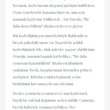
Bu tuzak, kaybetmenin duygusal ağırlığını hafifletiyor.
Oyun oynarken bir kazanma hissi var, ama aynı
zamanda kaybetme tehlikesi de… İşte burada, “Bir
daha deneyebilirim” düşüncesi devreye giriyor.
Sizi kaybettiğiniz paranın büyüsüyle ilişkilendiren
birçok psikolojik unsur var. Başarılı bir şekilde
kaybettiğinizde bile, ufak zaferler yaşıyor olabilirsiniz.
Örneğin, masanın başında kaybettikçe, “Bir daha
oynarsam kazanabilirim” düşüncesi zihninizde
yankılanır. Bu da, kayıplarınızın üstesinden gelmeyi
zorlaştırır. Sıfırdan yeniden başlamak yerine
birikintinizi harcamaya devam edersiniz.
Herkes oyunun heyecanını sever ama kaybetmek
büyük bir ruh hali değişimine neden olabilir. Casinolar,
bu ruh halleriyle oynamayı iyi biliyor. Her