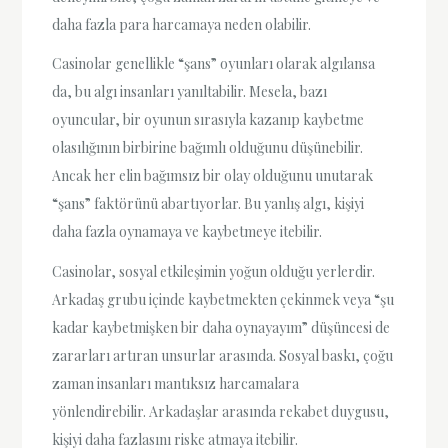
daha fazla para harcamaya neden olabilir.
Casinolar genellikle “şans” oyunları olarak algılansa
da, bu algı insanları yanıltabilir. Mesela, bazı
oyuncular, bir oyunun sırasıyla kazanıp kaybetme
olasılığının birbirine bağımlı olduğunu düşünebilir.
Ancak her elin bağımsız bir olay olduğunu unutarak
“şans” faktörünü abartıyorlar. Bu yanlış algı, kişiyi
daha fazla oynamaya ve kaybetmeye itebilir.
Casinolar, sosyal etkileşimin yoğun olduğu yerlerdir.
Arkadaş grubu içinde kaybetmekten çekinmek veya “şu
kadar kaybetmişken bir daha oynayayım” düşüncesi de
zararları artıran unsurlar arasında. Sosyal baskı, çoğu
zaman insanları mantıksız harcamalara
yönlendirebilir. Arkadaşlar arasında rekabet duygusu,
kişiyi daha fazlasını riske atmaya itebilir.