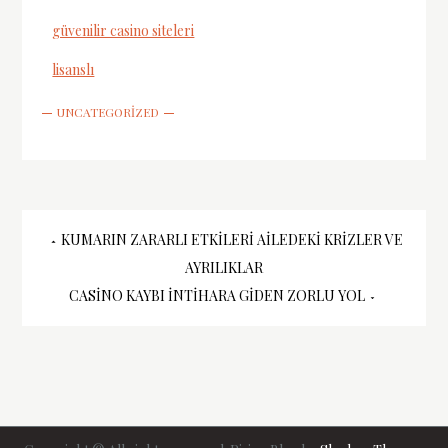
güvenilir casino siteleri
lisanslı
UNCATEGORIZED
Yazı
KUMARIN ZARARLI ETKILERI AILEDEKI KRIZLER VE
AYRILIKLAR
gezinmesi
CASINO KAYBI İNTIHARA GIDEN ZORLU YOL