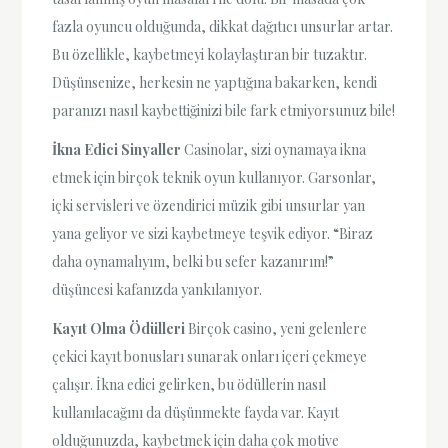
fazla oyuncu olduğunda, dikkat dağıtıcı unsurlar artar.
Bu özellikle, kaybetmeyi kolaylaştıran bir tuzaktır.
Düşünsenize, herkesin ne yaptığına bakarken, kendi
paranızı nasıl kaybettiğinizi bile fark etmiyorsunuz bile!
İkna Edici Sinyaller
Casinolar, sizi oynamaya ikna
etmek için birçok teknik oyun kullanıyor. Garsonlar,
içki servisleri ve özendirici müzik gibi unsurlar yan
yana geliyor ve sizi kaybetmeye teşvik ediyor. “Biraz
daha oynamalıyım, belki bu sefer kazanırım!”
düşüncesi kafanızda yankılanıyor.
Kayıt Olma Ödülleri
Birçok casino, yeni gelenlere
çekici kayıt bonusları sunarak onları içeri çekmeye
çalışır. İkna edici gelirken, bu ödüllerin nasıl
kullanılacağını da düşünmekte fayda var. Kayıt
olduğunuzda, kaybetmek için daha çok motive