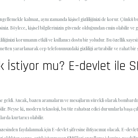
ngellemekle kalmaz, aynı zamanda kişisel gizliliğinizi de korur. Çünkü 
siniz. Böylece, kişisel bilgilerinizin güvende olduğundan emin olabilir ve gü
zliliğinizi korumanın etkili ve kullanıcı dostu bir yoludur. Bu özellik say
metten yararlanarak cep telefonunuzdaki gizliliği artırabilir ve rahat bir şe
ik İstiyor mu? E-devlet ile
ne geldi. Ancak, bazen aramaların ve mesajların sürekli olarak bombardı
ir. Neyse ki, modern teknoloji, bu tür rahatsız edici durumlarla başa ç
arda kurtarıcı olabilir.
zesinden faydalanmak için E-devlet şifresine ihtiyacınız olacak. E-devlet