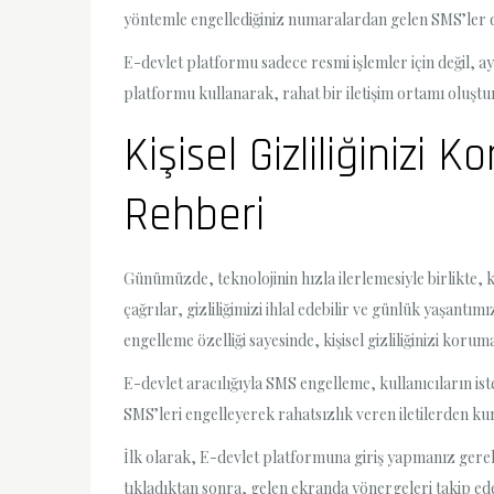
yöntemle engellediğiniz numaralardan gelen SMS’ler d
E-devlet platformu sadece resmi işlemler için değil, 
platformu kullanarak, rahat bir iletişim ortamı oluştu
Kişisel Gizliliğinizi
Rehberi
Günümüzde, teknolojinin hızla ilerlemesiyle birlikte, 
çağrılar, gizliliğimizi ihlal edebilir ve günlük yaşan
engelleme özelliği sayesinde, kişisel gizliliğinizi koru
E-devlet aracılığıyla SMS engelleme, kullanıcıların is
SMS’leri engelleyerek rahatsızlık veren iletilerden ku
İlk olarak, E-devlet platformuna giriş yapmanız gere
tıkladıktan sonra, gelen ekranda yönergeleri takip ed