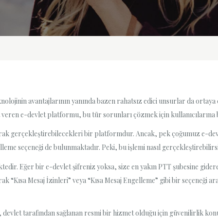
teknolojinin avantajlarının yanında bazen rahatsız edici unsurlar da ortay
t veren e-devlet platformu, bu tür sorunları çözmek için kullanıcılarına bi
rak gerçekleştirebilecekleri bir platformdur. Ancak, pek çoğumuz e-devlet
eme seçeneği de bulunmaktadır. Peki, bu işlemi nasıl gerçekleştirebilirs
edir. Eğer bir e-devlet şifreniz yoksa, size en yakın PTT şubesine gidere
ak “Kısa Mesaj İzinleri” veya “Kısa Mesaj Engelleme” gibi bir seçeneği a
et, devlet tarafından sağlanan resmi bir hizmet olduğu için güvenilirlik k