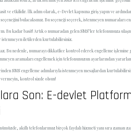
zi aldıktan sonra, artık istenmeyen SMS’leri engelleme işlemine geçebilir
t ve etkilidir. İlk adım olarak, e-Devlet kapısına giriş yapın ve ardınd
seçeneğini bulacaksınız. Bu seçeneği seçerek, istenmeyen numaraları enge
ayın. Bu kadar basit! Artık o numaradan gelen SMS’ler telefonunuza ulaşm
 istenmeyen iletilerden kurtulabilirsiniz.
az. Bu nedenle, numarayı dikkatlice kontrol ederek engelleme işlemine 
enmeyen aramaları engellemek için telefonunuzun ayarlarından yararlana
erinden SMS engelleme adımlarıyla istenmeyen mesajlardan kurtulabilirsin
n vermeyin, kontrol sizde olsun!
jlara Son: E-devlet Platf
i
ünümüzde, akıllı telefonlarımız birçok faydalı hizmeti yanı sıra zaman za