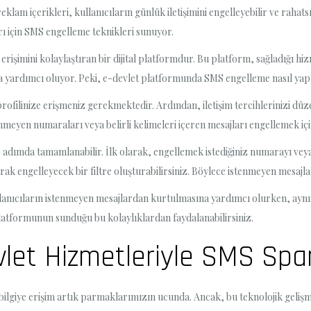
klam içerikleri, kullanıcıların günlük iletişimini engelleyebilir ve rahats
ı için SMS engelleme teknikleri sunuyor.
işimini kolaylaştıran bir dijital platformdur. Bu platform, sağladığı hi
 yardımcı oluyor. Peki, e-devlet platformunda SMS engelleme nasıl yapı
profilinize erişmeniz gerekmektedir. Ardından, iletişim tercihlerinizi d
nmeyen numaraları veya belirli kelimeleri içeren mesajları engellemek iç
ç adımda tamamlanabilir. İlk olarak, engellemek istediğiniz numarayı v
ak engelleyecek bir filtre oluşturabilirsiniz. Böylece istenmeyen mesajla
nıcıların istenmeyen mesajlardan kurtulmasına yardımcı olurken, aynı z
atformunun sunduğu bu kolaylıklardan faydalanabilirsiniz.
devlet Hizmetleriyle SMS Sp
 bilgiye erişim artık parmaklarımızın ucunda. Ancak, bu teknolojik gelişme