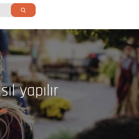
l yapılır
ılır