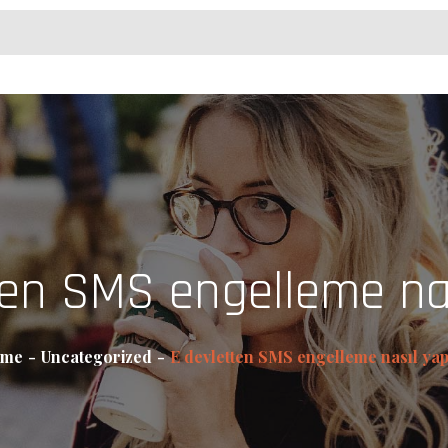
ten SMS engelleme nası
me
Uncategorized
E devletten SMS engelleme nasıl yap