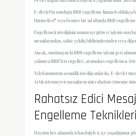
Devlet kapısı üzerinden başvuru yapabilirsiniz. Şifreni
E-devlet’in sunduğu SMS engelleme hizmeti oldukça basi
Hizmetleri” veya benzer bir ad altında SMS engelleme 
Engellemek istediğiniz numarayı girin ve işlemi onayl
mesajlarından, sahte çekiliş bildirimlerinden veya diğer
Ancak, unutmayın ki SMS engelleme işlemi geri alınam
yalnızca SMS’leri engeller, aramaları engellemez. İst
Telefonunuzun sessizlik istediği anlarda, E-devlet üz
Artık istenmeyen mesajların sizi rahatsız etmesine izi
Rahatsız Edici Mesa
Engelleme Teknikler
Hayatın her alanında teknolojiyle iç içe yaşadığımız g