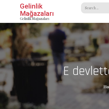
Skip
Gelinlik
Search
to
Mağazaları
for:
content
Gelinlik Mağazaları
E devlet
Ho