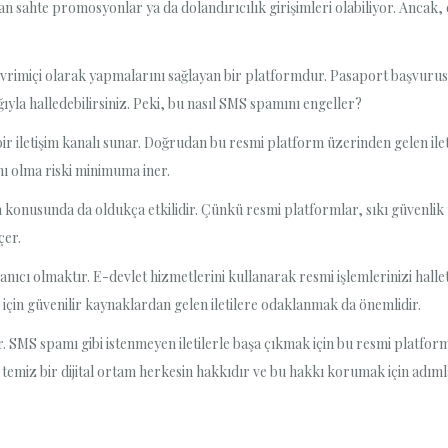
ahte promosyonlar ya da dolandırıcılık girişimleri olabiliyor. Ancak, end
çevrimiçi olarak yapmalarını sağlayan bir platformdur. Pasaport başvuru
ıyla halledebilirsiniz. Peki, bu nasıl SMS spamını engeller?
bir iletişim kanalı sunar. Doğrudan bu resmi platform üzerinden gelen ile
anı olma riski minimuma iner.
a konusunda da oldukça etkilidir. Çünkü resmi platformlar, sıkı güvenlik pr
çer.
 kullanıcı olmaktır. E-devlet hizmetlerini kullanarak resmi işlemlerinizi 
için güvenilir kaynaklardan gelen iletilere odaklanmak da önemlidir.
ır. SMS spamı gibi istenmeyen iletilerle başa çıkmak için bu resmi platforml
n, temiz bir dijital ortam herkesin hakkıdır ve bu hakkı korumak için ad