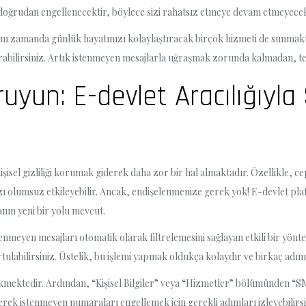
oğrudan engellenecektir, böylece sizi rahatsız etmeye devam etmeyecek
aynı zamanda günlük hayatınızı kolaylaştıracak birçok hizmeti de sunmak
rabilirsiniz. Artık istenmeyen mesajlarla uğraşmak zorunda kalmadan, tekn
 Koruyun: E-devlet Aracılığı
kişisel gizliliği korumak giderek daha zor bir hal almaktadır. Özellikle, 
tımızı olumsuz etkileyebilir. Ancak, endişelenmenize gerek yok! E-devlet 
manın yeni bir yolu mevcut.
tenmeyen mesajları otomatik olarak filtrelemesini sağlayan etkili bir yön
rtulabilirsiniz. Üstelik, bu işlemi yapmak oldukça kolaydır ve birkaç adı
kmektedir. Ardından, “Kişisel Bilgiler” veya “Hizmetler” bölümünden “S
erek istenmeyen numaraları engellemek için gerekli adımları izleyebilirs