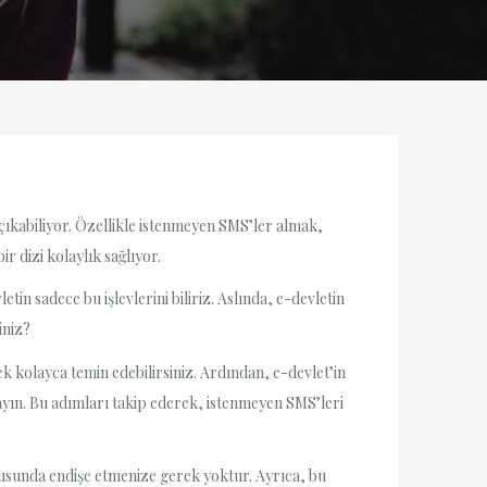
a çıkabiliyor. Özellikle istenmeyen SMS’ler almak,
r dizi kolaylık sağlıyor.
in sadece bu işlevlerini biliriz. Aslında, e-devletin
iniz?
k kolayca temin edebilirsiniz. Ardından, e-devlet’in
rayın. Bu adımları takip ederek, istenmeyen SMS’leri
onusunda endişe etmenize gerek yoktur. Ayrıca, bu