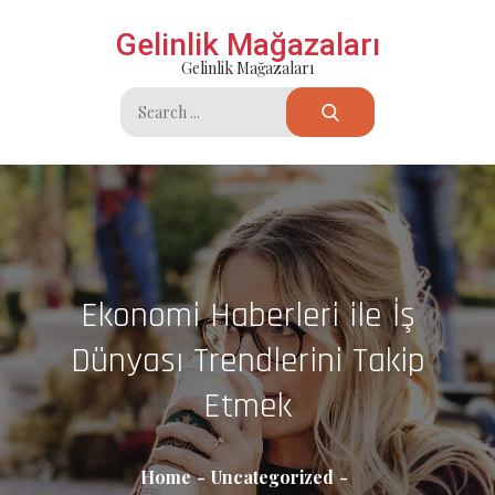
Skip
Gelinlik Mağazaları
to
Gelinlik Mağazaları
content
Search
for:
Ekonomi Haberleri ile İş
Dünyası Trendlerini Takip
Etmek
Home
Uncategorized