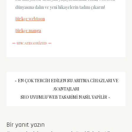
dünyasına dalın ve yeni hikayelerin tadını çıkarın!
türkçe webtoon
türkçe manga
UNCATEGORIZED
Yazı
EN ÇOK TERCIH EDILEN SU ARITMA CIHAZLARI VE
AVANTAJLARI
gezinmesi
SEO UYUMLU WEB TASARIMI NASIL YAPILIR
Bir yanıt yazın