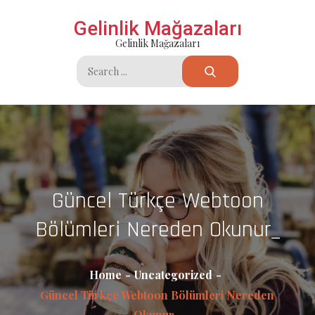
Skip
Gelinlik Mağazaları
to
Gelinlik Mağazaları
content
Search
for:
Güncel Türkçe Webtoon
Bölümleri Nereden Okunur_
Home
Uncategorized
Güncel Türkçe Webtoon Bölümleri Nereden
Okunur_