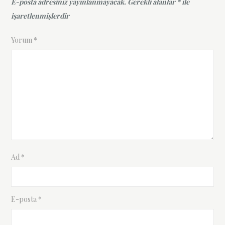
E-posta adresiniz yayınlanmayacak.
Gerekli alanlar
*
ile
işaretlenmişlerdir
Yorum
*
Ad
*
E-posta
*