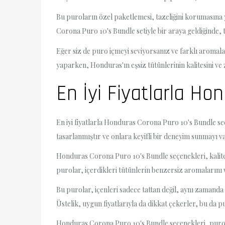
Bu puroların özel paketlemesi, tazeliğini korumasına 
Corona Puro 10's Bundle setiyle bir araya geldiğinde, tu
Eğer siz de puro içmeyi seviyorsanız ve farklı aromalar
yaparken, Honduras'ın eşsiz tütünlerinin kalitesini ve 
En İyi Fiyatlarla H
En iyi fiyatlarla Honduras Corona Puro 10's Bundle seçe
tasarlanmıştır ve onlara keyifli bir deneyim sunmayı va
Honduras Corona Puro 10's Bundle seçenekleri, kaliteli 
purolar, içerdikleri tütünlerin benzersiz aromalarını v
Bu purolar, içenleri sadece tattan değil, aynı zamanda
Üstelik, uygun fiyatlarıyla da dikkat çekerler, bu da pur
Honduras Corona Puro 10's Bundle seçenekleri, puro d