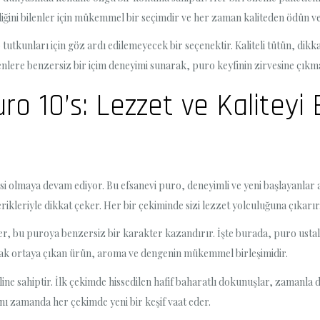
tediğini bilenler için mükemmel bir seçimdir ve her zaman kaliteden ödün 
unları için göz ardı edilemeyecek bir seçenektir. Kaliteli tütün, dikkat ç
içenlere benzersiz bir içim deneyimi sunarak, puro keyfinin zirvesine çıkma
o 10’s: Lezzet ve Kaliteyi
lmaya devam ediyor. Bu efsanevi puro, deneyimli ve yeni başlayanlar ar
erikleriyle dikkat çeker. Her bir çekiminde sizi lezzet yolculuğuna çıkarır
er, bu puroya benzersiz bir karakter kazandırır. İşte burada, puro ustal
arak ortaya çıkan ürün, aroma ve dengenin mükemmel birleşimidir.
e sahiptir. İlk çekimde hissedilen hafif baharatlı dokunuşlar, zamanla d
nı zamanda her çekimde yeni bir keşif vaat eder.