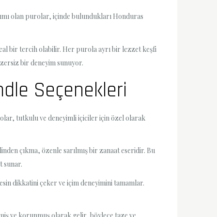
apımı olan purolar, içinde bulundukları Honduras
 bir tercih olabilir. Her purola ayrı bir lezzet keşfi
enzersiz bir deneyim sunuyor.
ndle Seçenekleri
ar, tutkulu ve deneyimli içiciler için özel olarak
linden çıkma, özenle sarılmış bir zanaat eseridir. Bu
t sunar.
esin dikkatini çeker ve içim deneyimini tamamlar.
iş ve korunmuş olarak gelir, böylece taze ve