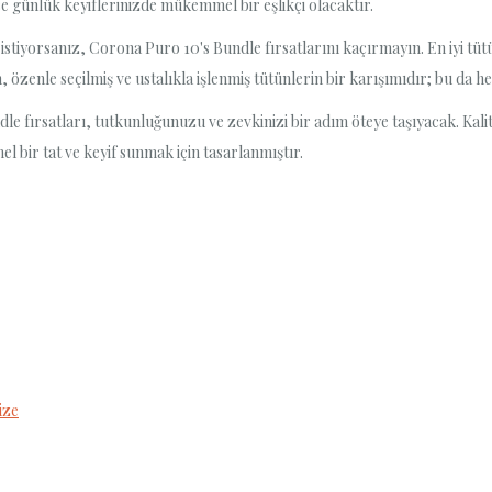
e günlük keyiflerinizde mükemmel bir eşlikçi olacaktır.
yorsanız, Corona Puro 10's Bundle fırsatlarını kaçırmayın. En iyi tütün
, özenle seçilmiş ve ustalıkla işlenmiş tütünlerin bir karışımıdır; bu da
le fırsatları, tutkunluğunuzu ve zevkinizi bir adım öteye taşıyacak. Ka
 bir tat ve keyif sunmak için tasarlanmıştır.
ize