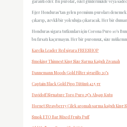
garanti eder. Bu purolar, özel günlerinizde veya sadec
Eğer Honduras'tan gelen premium puroları denemek isti
çıkarıp, zevkli bir yolculuğa çıkaracak. Her bir duman
Honduras sigara tutkunları için Corona Puro 10's Bund
bu fırsatı kaçırmayın. Her bir puromuz, size mükemmel
Karelia Leader Red sigara FREESHOP
Smoking Thinnest King Size Sarma Kağıdı Zıvanalı
Dannemann Moods Gold Filter sigarillo 20’s
Captain Black Gold Pipo Tütünü 42.5 gr
Davidoff Signature Toro Puro 25’s Ahşap Kutu
Hornet Strawberry Çilek aromalı sarma kağıdı King S
Smok ETO Bar Mixed Fruits Puff