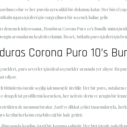
yardımcı olur ve her purola ayrıcalıklı bir dokunuş katar. Her biri el y
tkulu sigara içicileri için vazgeçilmez bir seçenek haline gelir.
ı denemek istiyorsanız, Honduras Corona Puro 10's Bundle sizin için ideal
zengin aromalarını keşfedeceksiniz. Bu set, tutkulu puro içicileri için b
onduras Corona Puro 10’s Bu
nekleri, puro severler için ideal seçenekler arasında yer alıyor. Bu purol
at ediyor.
tütünlerin özenle seçilip işlenmesiyle üretilir. Her bir puro, ustaların e
e dengeli tat profillerini korurken, her nefeste derin ve zengin bir lezze
 estetikten de memnun bırakır. Zarif ve dikkat çekici tasarımlarıyla, herk
o keyfini herkesin erişebileceği bir hale getirir.
ünyasında kendine özgü bir konuma sahiptir. Her biri özenle paketlenm