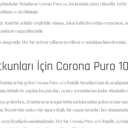
plandadır. Honduras Corona Puro 10, bu konuda çıtayı yükseltir. İyi bir 
nülmüş ve üretilmiştir.
tir. Basit bir şekilde erişilebilir olması, fakat kaliteden ödün vermemesi,
yanların vazgeçilmezidir.
te simgesidir. Her bir nefeste yılların tecrübesi ve ustalığını hissedersi
unları İçin Corona Puro 10’
, Honduras'tan gelen Corona Puro 10's Bundle fırsatları tam da aradığınız
lmiş tütünlerle yapılan bu purolar, en ince ayrıntılarına kadar düşünülere
ya getirirken, Honduras'ın zengin tütün tarlalarından gelen en taze malz
ız. Bu purolar sadece bir sigara değil, bir yaşam tarzıdır; her dumanında 
 en iyi fiyatlarla sunulmaktadır. Her bir Corona Puro 10's Bundle, içeri