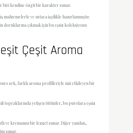
er biri kendine özgü bir karakter sunar.
 malzemelerle ve ustaca işçilikle hazırlanmıştır.
in doruklarına çıkmak için bu eşsiz koleksiyonu
Çeşit Çeşit Aroma
o seti, farklı aroma profilleriyle sizi etkileyen bir
imli topraklarında yetişen tütünler, bu purolara eşsiz
atlı ve kremamsı bir lezzet sunar. Diğer yandan,
yim sunar.