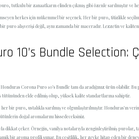
puro, tutkulu bir zanaatkarın elinden çıkmış gibi özenle sarılmıştır ve h
eyen herkes için mükemmel bir seçenek. Her bir puro, titizlikle seçilmiş
r puro alışverişi değil, aynı zamanda bir maceradır. Lezzetin ve kaliten
o 10’s Bundle Selection: 
, Honduras Corona Puro 10's Bundle tam da aradığınız ürün olabilir. Bu pur
ütününden elde edilmiş olup, yüksek kalite standartlarına sahiptir.
ve her bir puro, ustalıkla sarılmış ve olgunlaştırılmıştır. Honduras'ın ver
tütünlerin doğal aromalarını hissedeceksiniz.
 dikkat çeker. Örneğin, vanilya notalarıyla zenginleştirilmiş purolar, t
mik bir aroma profili sunar. Bu çeşitlilik, her zevke hitap eden bir dene