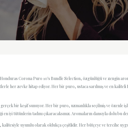
r! Honduras Corona Puro 10's Bundle Selection, özgünlüğü ve zengin arom
tlerle her zevke hitap ediyor. Her bir puro, ustaca sarılmış ve en kalitel
 gerçek bir keşif sunuyor. Her bir puro, uzmanlıkla seçilmiş ve özenle i
i en iyi tütünlerin tadını çıkaracaksınız. Aromaların dansıyla dolu bu den
 kalitesiyle uyumlu olarak oldukça çeşitlidir. Her bütçeye ve tercihe u