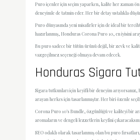
Puro içenler için seçim yaparken, kalite her zaman ön 
deneyimle de tatmin eder. Her bir detay ustalıkla düşü
Puro dünyasında yeni misafirler için de ideal bir tercih
hazırlanmış, Honduras Corona Puro 10, en iyisini ara
Bu puro sadece bir tütün ürünü değil, bir zevk ve kali
vazgeçilmez seçeneği olmaya devam edecek.
Honduras Sigara Tutk
Sigara tutkunları için keyifli bir deneyim arıyorsanız
arayan herkes için tasarlanmıştır. Her biri özenle seçi
Corona Puro 10's Bundle, özgünlüğü ve kaliteyi bir ara
aromaların ve dengeli lezzetlerin keyfini çıkaracaksın
SEO odaklı olarak tasarlanmış olan bu puro fırsatları,