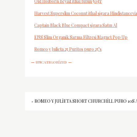
Old Holborn Beyaz ithal tütün 50gr
Harvest Superslim Coconut ithal sigara Hindistanceviz
Captain Black Blue Compact sigara Satın Al
ENS Slim Organik Sarma Filtresi Magnet Pop Up
Romeo y Julieta 25 Puritos puro 25’s
UNCATEGORIZED
Yazı
ROMEO Y JULIETA SHORT CHURCHILL PURO 10S 
gezinmesi