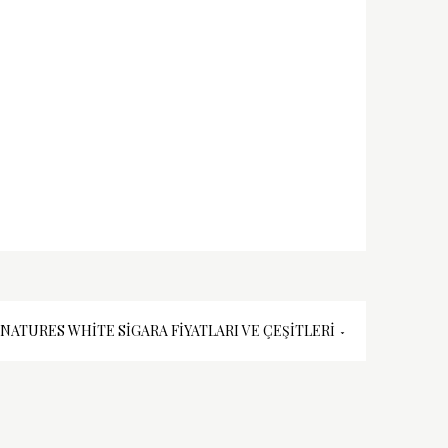
GNATURES WHITE SIGARA FIYATLARI VE ÇEŞITLERI