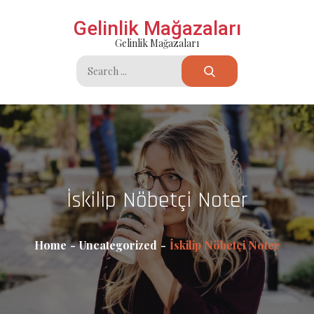
Skip
Gelinlik Mağazaları
to
Gelinlik Mağazaları
content
Search
for:
İskilip Nöbetçi Noter
Home
Uncategorized
İskilip Nöbetçi Noter