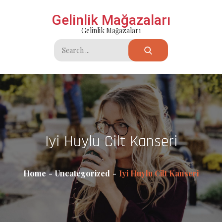
Skip
Gelinlik Mağazaları
to
Gelinlik Mağazaları
content
Search
for:
Iyi Huylu Cilt Kanseri
Home
Uncategorized
Iyi Huylu Cilt Kanseri