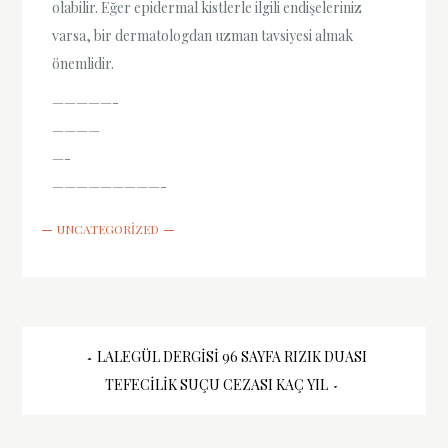
olabilir. Eğer epidermal kistlerle ilgili endişeleriniz
varsa, bir dermatologdan uzman tavsiyesi almak
önemlidir.
—————-
————
—-
—————————-
UNCATEGORIZED
Yazı
LALEGÜL DERGISI 96 SAYFA RIZIK DUASI
TEFECILIK SUÇU CEZASI KAÇ YIL
gezinmesi