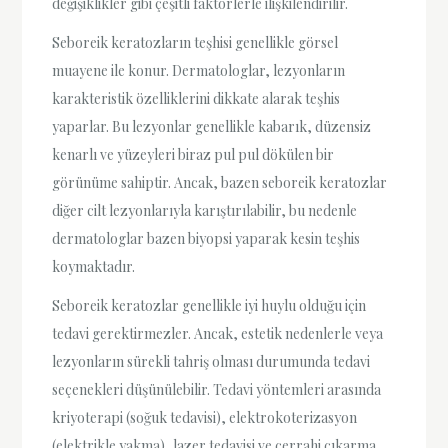
değişiklikler gibi çeşitli faktörlerle ilişkilendirilir.
Seboreik keratozların teşhisi genellikle görsel
muayene ile konur. Dermatologlar, lezyonların
karakteristik özelliklerini dikkate alarak teşhis
yaparlar. Bu lezyonlar genellikle kabarık, düzensiz
kenarlı ve yüzeyleri biraz pul pul dökülen bir
görünüme sahiptir. Ancak, bazen seboreik keratozlar
diğer cilt lezyonlarıyla karıştırılabilir, bu nedenle
dermatologlar bazen biyopsi yaparak kesin teşhis
koymaktadır.
Seboreik keratozlar genellikle iyi huylu olduğu için
tedavi gerektirmezler. Ancak, estetik nedenlerle veya
lezyonların sürekli tahriş olması durumunda tedavi
seçenekleri düşünülebilir. Tedavi yöntemleri arasında
kriyoterapi (soğuk tedavisi), elektrokoterizasyon
(elektrikle yakma), lazer tedavisi ve cerrahi çıkarma