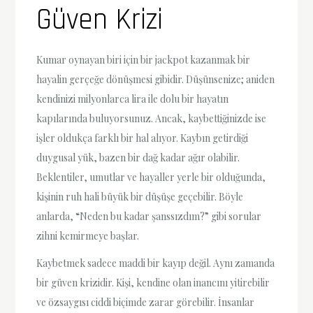
Güven Krizi
Kumar oynayan biri için bir jackpot kazanmak bir
hayalin gerçeğe dönüşmesi gibidir. Düşünsenize; aniden
kendinizi milyonlarca lira ile dolu bir hayatın
kapılarında buluyorsunuz. Ancak, kaybettiğinizde ise
işler oldukça farklı bir hal alıyor. Kaybın getirdiği
duygusal yük, bazen bir dağ kadar ağır olabilir.
Beklentiler, umutlar ve hayaller yerle bir olduğunda,
kişinin ruh hali büyük bir düşüşe geçebilir. Böyle
anlarda, “Neden bu kadar şanssızdım?” gibi sorular
zihni kemirmeye başlar.
Kaybetmek sadece maddi bir kayıp değil. Aynı zamanda
bir güven krizidir. Kişi, kendine olan inancını yitirebilir
ve özsaygısı ciddi biçimde zarar görebilir. İnsanlar