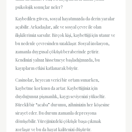
psikolojik sonuçlar neler?
Kaybedilen güven, sosyal hayatımızda da derin yaralar
açabilir. Arkadaşlar, aile ve sosyal çevre ile olan
ilişkilerimiz sarsılır. Birçok kişi, kaybettiği için utanır ve
bu nedenle çevresinden uzaklaşır. Sosyal izolasyon,
zamanla duygusal çöküşü beraberinde getirir.
Kendinizi yalnız hissetmeye başladığınızda, bu
kayıpların etkisi katlanarak büyür.
Casinolar, heyecan verici bir ortam sunarken,
kaybetme korkusu da artar. Kaybettiğiniz için
duyduğunuz pişmanlık, kaygı seviyenizi yükseltir.
Sürekli bir “acaba” durumu, zihninizin her köşesine
sirayet eder. Bu durum zamanla depresyona
dönüşebilir. Yüreğinizdeki çöküşle başa çıkmak
zorlaşır ve bu da hayat kalitenizi düşürür.