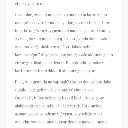
etkiler yaratıyor.
Casinolar, zihin oyunları ile oyuncuların kararlarını
manipüle ediyor. Renkler, ışıklar, ses efektleri… Hepsi
tam da bu güven duygusunu oynamak için tasarlanmış.
Ayrıca, bazı oyunlar, kayıplar karşısında daha fazla
oynama isteği oluşturuyor. “Bir dahaki sefer
kazanacağım” düşüncesi, kaybettiğinizde aklınıza gelen
en yaygın düşüncelerdendir. Bu noktada, kendinizi
kaybetmemek için dikkatli olmanız gerekiyor.
Peki, bu durumda ne yapmalı? Casino deneyimini daha
sağlıklı hale getirmek için bazı çözümler var.
Öncelikle, bütçe belirlemek şart! Kaybetmeyi göze
alabileceğiniz bir miktar belirleyerek, bu sınırları
aşmamaya çalışmalısınız. Ayrıca, kaybettiğiniz bir
oyundan sonra hemen tekrar denememek de önemli.