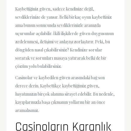
Kaybettiğiniz güven, sadece kendinize değil,
sevdiklerinize de yansır. Belki birkaç oyun kaybettiniz
ama bunun sonucunda sevdiklerinizle aranızda
uçurumlar açılabilir. İkili ilişkilerde güven duygusunun
zedelenmesi, iletişimi ve anlayışı zorlaştırır. Peki, bu
döngüden nasıl çıkabilirsiniz? Kendinize sorular
sorarak ve sorunları masaya yatırarak belki de bir
çözüm yolu bulabilirsiniz.
Casinolar ve kaybedilen güven arasındaki bağ son
derece derin. Kaybettikçe kaybettiğimiz güven,
hayatımızın birçok alanına sirayet edebilir. Bu nedenle,
kayıplarınızla başa çıkmanın yollarını bir an önce
aramalısınız.
Casinoların Karanlık