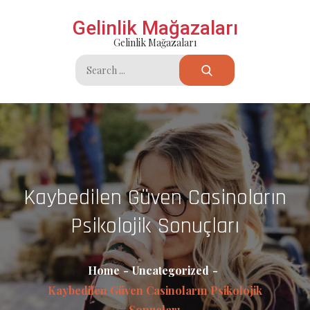
Skip
Gelinlik Mağazaları
to
Gelinlik Mağazaları
content
Search
for:
Kaybedilen Güven Casinoların
Psikolojik Sonuçları
Home
Uncategorized
Kaybedilen Güven Casinoların Psikolojik
Sonuçları