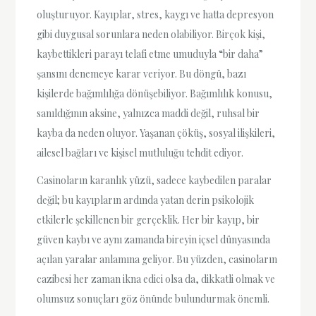
oluşturuyor. Kayıplar, stres, kaygı ve hatta depresyon
gibi duygusal sorunlara neden olabiliyor. Birçok kişi,
kaybettikleri parayı telafi etme umuduyla “bir daha”
şansını denemeye karar veriyor. Bu döngü, bazı
kişilerde bağımlılığa dönüşebiliyor. Bağımlılık konusu,
sanıldığının aksine, yalnızca maddi değil, ruhsal bir
kayba da neden oluyor. Yaşanan çöküş, sosyal ilişkileri,
ailesel bağları ve kişisel mutluluğu tehdit ediyor.
Casinoların karanlık yüzü, sadece kaybedilen paralar
değil; bu kayıpların ardında yatan derin psikolojik
etkilerle şekillenen bir gerçeklik. Her bir kayıp, bir
güven kaybı ve aynı zamanda bireyin içsel dünyasında
açılan yaralar anlamına geliyor. Bu yüzden, casinoların
cazibesi her zaman ikna edici olsa da, dikkatli olmak ve
olumsuz sonuçları göz önünde bulundurmak önemli.