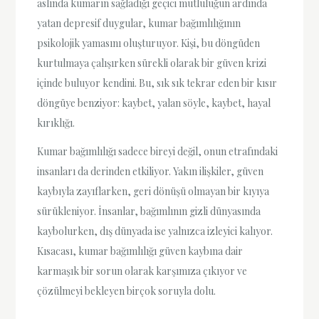
aslında kumarın sağladığı geçici mutluluğun ardında
yatan depresif duygular, kumar bağımlılığının
psikolojik yamasını oluşturuyor. Kişi, bu döngüden
kurtulmaya çalışırken sürekli olarak bir güven krizi
içinde buluyor kendini. Bu, sık sık tekrar eden bir kısır
döngüye benziyor: kaybet, yalan söyle, kaybet, hayal
kırıklığı.
Kumar bağımlılığı sadece bireyi değil, onun etrafındaki
insanları da derinden etkiliyor. Yakın ilişkiler, güven
kaybıyla zayıflarken, geri dönüşü olmayan bir kıyıya
sürükleniyor. İnsanlar, bağımlının gizli dünyasında
kaybolurken, dış dünyada ise yalnızca izleyici kalıyor.
Kısacası, kumar bağımlılığı güven kaybına dair
karmaşık bir sorun olarak karşımıza çıkıyor ve
çözülmeyi bekleyen birçok soruyla dolu.