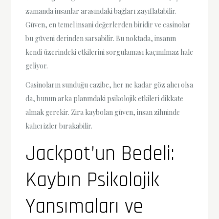
zamanda insanlar arasındaki bağları zayıflatabilir.
Güven, en temel insani değerlerden biridir ve casinolar
bu güveni derinden sarsabilir. Bu noktada, insanın
kendi üzerindeki etkilerini sorgulaması kaçınılmaz hale
geliyor.
Casinoların sunduğu cazibe, her ne kadar göz alıcı olsa
da, bunun arka planındaki psikolojik etkileri dikkate
almak gerekir. Zira kaybolan güven, insan zihninde
kalıcı izler bırakabilir.
Jackpot’un Bedeli:
Kaybın Psikolojik
Yansımaları ve