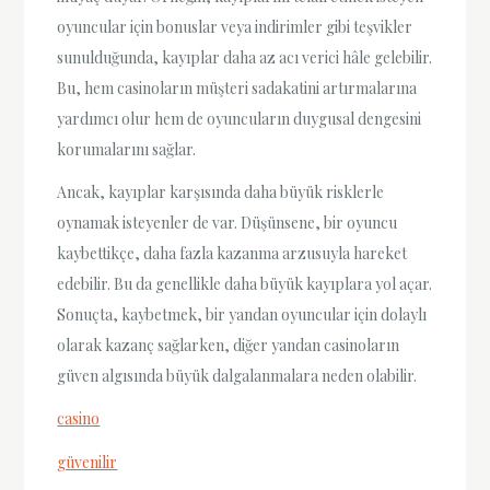
oyuncular için bonuslar veya indirimler gibi teşvikler
sunulduğunda, kayıplar daha az acı verici hâle gelebilir.
Bu, hem casinoların müşteri sadakatini artırmalarına
yardımcı olur hem de oyuncuların duygusal dengesini
korumalarını sağlar.
Ancak, kayıplar karşısında daha büyük risklerle
oynamak isteyenler de var. Düşünsene, bir oyuncu
kaybettikçe, daha fazla kazanma arzusuyla hareket
edebilir. Bu da genellikle daha büyük kayıplara yol açar.
Sonuçta, kaybetmek, bir yandan oyuncular için dolaylı
olarak kazanç sağlarken, diğer yandan casinoların
güven algısında büyük dalgalanmalara neden olabilir.
casino
güvenilir