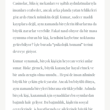
Casinolar, lüks iç mekanları ve ışıltılı aydınlatmalarıyla
insanları cezbeder, ancak arka planda yatan tehlikeleri
göz ardı etmek mümkün değil. Kumar, sadece maddi
kayıplara değil, aynı zamanda bireylerin itibarlarına da
büyük zararlar verebilir. Fakat nasıl oluyor da bir masa
oyununa oturan bir kişi, kendisini kaybetme noktasına
getirebiliyor? İşte burada “psikolojik tsunami” terimi
devreye giriyor.
Kumar oynamak, birçok kişi için heyecan verici anlar
sunar. Riske girmek, büyük kazançlar hayal etmek ve
bir anda zengin olma umudu… Hepsi de insan zihninde
büyük bir çekim gücü yaratır. Ancak bu büyülü dünya,
aynı zamanda bireyleri hüsrana sürükleyebilir. Aslında
birçok kişi, kazanmak için oynadıkları bu oyunlardan
bağımlı hale geliyor. Bu bağımlılık, kişilerin sosyal
çevrelerinde, iş hayatlarında ve ailelerinde büyük bir