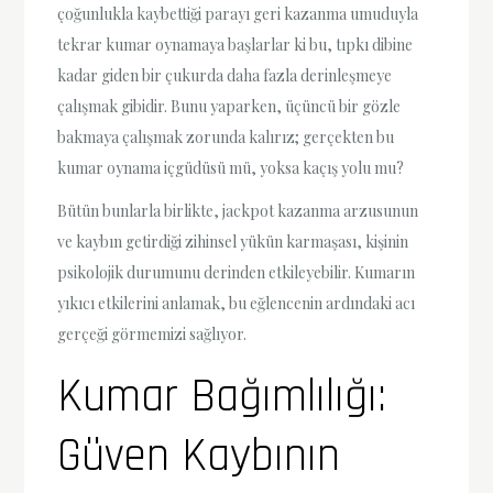
çoğunlukla kaybettiği parayı geri kazanma umuduyla
tekrar kumar oynamaya başlarlar ki bu, tıpkı dibine
kadar giden bir çukurda daha fazla derinleşmeye
çalışmak gibidir. Bunu yaparken, üçüncü bir gözle
bakmaya çalışmak zorunda kalırız; gerçekten bu
kumar oynama içgüdüsü mü, yoksa kaçış yolu mu?
Bütün bunlarla birlikte, jackpot kazanma arzusunun
ve kaybın getirdiği zihinsel yükün karmaşası, kişinin
psikolojik durumunu derinden etkileyebilir. Kumarın
yıkıcı etkilerini anlamak, bu eğlencenin ardındaki acı
gerçeği görmemizi sağlıyor.
Kumar Bağımlılığı:
Güven Kaybının