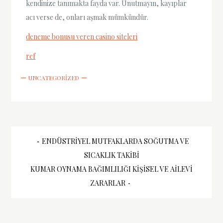
kendinize tanımakta fayda var. Unutmayın, kayıplar
acı verse de, onları aşmak mümkündür.
deneme bonusu veren casino siteleri
ref
UNCATEGORIZED
Yazı
ENDÜSTRIYEL MUTFAKLARDA SOĞUTMA VE
SICAKLIK TAKIBI
gezinmesi
KUMAR OYNAMA BAĞIMLILIĞI KIŞISEL VE AILEVI
ZARARLAR