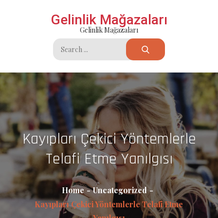
Skip
Gelinlik Mağazaları
to
Gelinlik Mağazaları
content
Search
for:
Kayıpları Çekici Yöntemlerle
Telafi Etme Yanılgısı
Home
Uncategorized
Kayıpları Çekici Yöntemlerle Telafi Etme
Yanılgısı