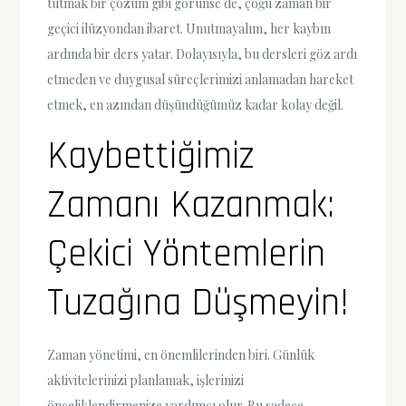
tutmak bir çözüm gibi görünse de, çoğu zaman bir
geçici ilüzyondan ibaret. Unutmayalım, her kaybın
ardında bir ders yatar. Dolayısıyla, bu dersleri göz ardı
etmeden ve duygusal süreçlerimizi anlamadan hareket
etmek, en azından düşündüğümüz kadar kolay değil.
Kaybettiğimiz
Zamanı Kazanmak:
Çekici Yöntemlerin
Tuzağına Düşmeyin!
Zaman yönetimi, en önemlilerinden biri. Günlük
aktivitelerinizi planlamak, işlerinizi
önceliklendirmenize yardımcı olur. Bu sadece