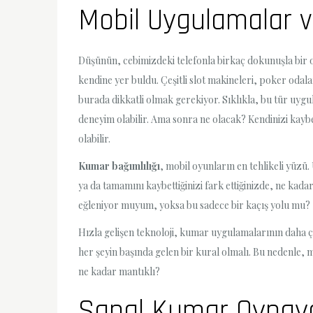
Mobil Uygulamalar v
Düşünün, cebimizdeki telefonla birkaç dokunuşla bir 
kendine yer buldu. Çeşitli slot makineleri, poker od
burada dikkatli olmak gerekiyor. Sıklıkla, bu tür uyg
deneyim olabilir. Ama sonra ne olacak? Kendinizi kaybe
olabilir.
Kumar bağımlılığı
, mobil oyunların en tehlikeli yüzü.
ya da tamamını kaybettiğinizi fark ettiğinizde, ne kad
eğleniyor muyum, yoksa bu sadece bir kaçış yolu mu?
Hızla gelişen teknoloji, kumar uygulamalarının daha 
her şeyin başında gelen bir kural olmalı. Bu nedenle, 
ne kadar mantıklı?
Sanal Kumar Oynayan