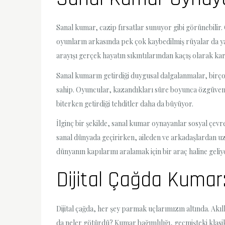
Sanal kumar, cazip fırsatlar sunuyor gibi görünebilir
oyunların arkasında pek çok kaybedilmiş rüyalar da ya
arayışı gerçek hayatın sıkıntılarından kaçış olarak kar
Sanal kumarın getirdiği duygusal dalgalanmalar, birçok 
sahip. Oyuncular, kazandıkları süre boyunca özgüvenle 
biterken getirdiği tehditler daha da büyüyor.
İlginç bir şekilde, sanal kumar oynayanlar sosyal çevrel
sanal dünyada geçirirken, aileden ve arkadaşlardan uz
dünyanın kapılarını aralamak için bir araç haline geli
Dijital Çağda Kumar:
Dijital çağda, her şey parmak uçlarımızın altında. Akıl
da neler götürdü? Kumar bağımlılığı, geçmişteki klasik