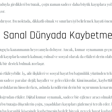
muduyla girdikleri bu tuzak, çoğu zaman sadece daha büyük kayıplara yo
yor.
dırıyor. Bu noktada, dikkatli olmak ve sınırları iyi belirlemek hayati önem
ı: Sanal Dünyada Kaybetme
langıçta kazanmanın heyecanıyla doluyor. Ancak, kumar oynamanın geçmişt
yıplarla sınırlı kalmaz; ruhsal ve sosyal olarak da etkileri derin olabi
ak bir destek bulmak zorlaşır.
i etkileyebilir. İş, aile ilişkileri ve sosyal hayat bu bağımlılık yüzünden te
n sadece paralar değil; hayaller ve geleceklerdir. Kimi insanlar, kaybetti
durduklarını hissederken, aslında kendilerini derin bir uçurumun kenarına
ğrudan etkiler. Dijital kumar oynamak, sadece bir eğlence aracı olmaktan
 bu tuzağa düşenlerin çoğu, yaşadıkları kayıpları gizlemeyi tercih eder.
 bu karanlık köşesinde kaybetmenin bedeli; birçok gerçek hayat kaybıyla