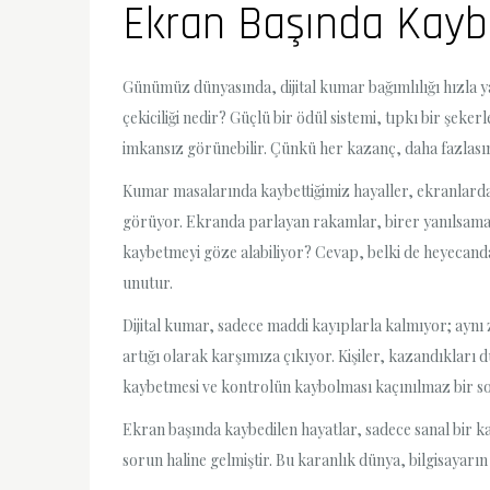
Ekran Başında Kaybe
Günümüz dünyasında, dijital kumar bağımlılığı hızla ya
çekiciliği nedir? Güçlü bir ödül sistemi, tıpkı bir şe
imkansız görünebilir. Çünkü her kazanç, daha fazlasını
Kumar masalarında kaybettiğimiz hayaller, ekranlarda y
görüyor. Ekranda parlayan rakamlar, birer yanılsama h
kaybetmeyi göze alabiliyor? Cevap, belki de heyecand
unutur.
Dijital kumar, sadece maddi kayıplarla kalmıyor; aynı 
artığı olarak karşımıza çıkıyor. Kişiler, kazandıkları
kaybetmesi ve kontrolün kaybolması kaçınılmaz bir so
Ekran başında kaybedilen hayatlar, sadece sanal bir k
sorun haline gelmiştir. Bu karanlık dünya, bilgisayarın e