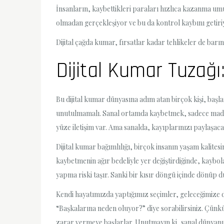
İnsanların, kaybettikleri paraları hızlıca kazanma u
olmadan gerçekleşiyor ve bu da kontrol kaybını getiri
Dijital çağda kumar, fırsatlar kadar tehlikeler de barın
Dijital Kumar Tuzağ
Bu dijital kumar dünyasına adım atan birçok kişi, baş
unutulmamalı. Sanal ortamda kaybetmek, sadece maddi ka
yüze iletişim var. Ama sanalda, kayıplarınızı paylaşac
Dijital kumar bağımlılığı, birçok insanın yaşam kalitesin
kaybetmenin ağır bedeliyle yer değiştirdiğinde, kaybola
yapma riski taşır. Sanki bir kısır döngü içinde dönüp 
Kendi hayatımızda yaptığımız seçimler, geleceğimize do
“Başkalarına neden oluyor?” diye sorabilirsiniz. Çünkü
zarar vermeye başlarlar. Unutmayın ki, sanal dünyanın