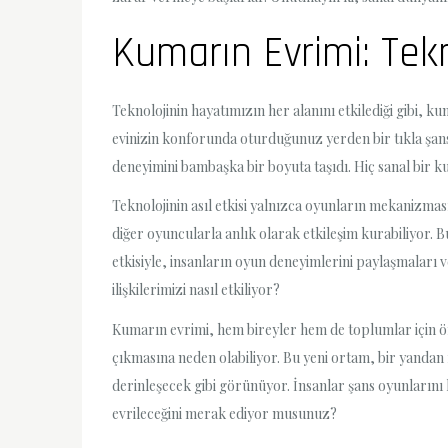
Kumarın Evrimi: Tekn
Teknolojinin hayatımızın her alanını etkilediği gibi, ku
evinizin konforunda oturduğunuz yerden bir tıkla şansı
deneyimini bambaşka bir boyuta taşıdı. Hiç sanal bir k
Teknolojinin asıl etkisi yalnızca oyunların mekanizma
diğer oyuncularla anlık olarak etkileşim kurabiliyor. 
etkisiyle, insanların oyun deneyimlerini paylaşmaları 
ilişkilerimizi nasıl etkiliyor?
Kumarın evrimi, hem bireyler hem de toplumlar için ö
çıkmasına neden olabiliyor. Bu yeni ortam, bir yandan f
derinleşecek gibi görünüyor. İnsanlar şans oyunların
evrileceğini merak ediyor musunuz?