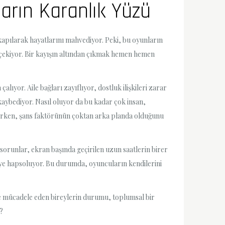
arın Karanlık Yüzü
 kapılarak hayatlarını mahvediyor. Peki, bu oyunların
e çekiyor. Bir kayışın altından çıkmak hemen hemen
yor. Aile bağları zayıflıyor, dostluk ilişkileri zarar
kaybediyor. Nasıl oluyor da bu kadar çok insan,
uturken, şans faktörünün çoktan arka planda olduğunu
 sorunlar, ekran başında geçirilen uzun saatlerin birer
güye hapsoluyor. Bu durumda, oyuncuların kendilerini
ile mücadele eden bireylerin durumu, toplumsal bir
i?