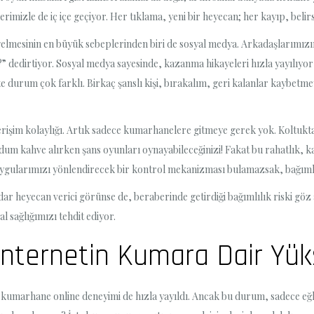
imizle de iç içe geçiyor. Her tıklama, yeni bir heyecan; her kayıp, belirs
elmesinin en büyük sebeplerinden biri de sosyal medya. Arkadaşlarımızın
dedirtiyor. Sosyal medya sayesinde, kazanma hikayeleri hızla yayılıyor ve
 durum çok farklı. Birkaç şanslı kişi, bırakalım, geri kalanlar kaybet
 erişim kolaylığı. Artık sadece kumarhanelere gitmeye gerek yok. Koltukt
um kahve alırken şans oyunları oynayabileceğinizi! Fakat bu rahatlık, k
Duygularımızı yönlendirecek bir kontrol mekanizması bulamazsak, bağıml
adar heyecan verici görünse de, beraberinde getirdiği bağımlılık riski gö
l sağlığımızı tehdit ediyor.
nternetin Kumara Dair Yüks
, kumarhane online deneyimi de hızla yayıldı. Ancak bu durum, sadece eğle