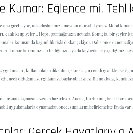
e Kumar: Eğlence mi, Tehli
oyuna girebiliyor, arkadaşlarımıza meydan okuyabiliyoruz. Mobil kumar 
aları, canlı krupiyeler… Hepsi parmağınızın ucunda. Sonuçta, bir şeyler
ulamalar konusunda bağımlılık riski dikkat çekiyor. Daha önce denemediys
dip, kumar borcunuzu artırdığınızda ya da kaybedince yaşadığınız hayal k
 Uygulamalar, kullanıcıların dikkatini çekmek için renkli grafikler ve ilgi
ar eğlenceli olduğunu sorgulamaya başlayabilirsiniz. Bu noktada, kendiniz
çok insana ulaşmasına zemin hazırlıyor. Ancak, bu durum, belirli bir s
mobil uygulamalarla oynamadan önce, sınırlarını belirlemekte fayda var. 
lar: Gerçek Hayatlarıyla A