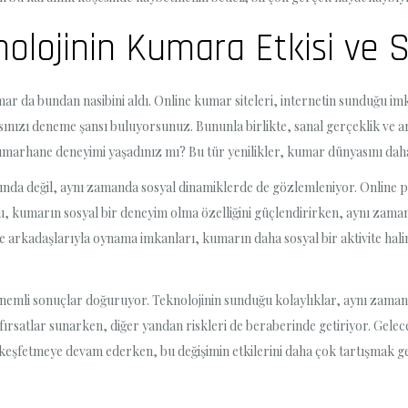
olojinin Kumara Etkisi ve S
mar da bundan nasibini aldı. Online kumar siteleri, internetin sunduğu imka
nızı deneme şansı buluyorsunuz. Bununla birlikte, sanal gerçeklik ve art
umarhane deneyimi yaşadınız mı? Bu tür yenilikler, kumar dünyasını daha c
sında değil, aynı zamanda sosyal dinamiklerde de gözlemleniyor. Online 
Bu, kumarın sosyal bir deneyim olma özelliğini güçlendirirken, aynı zaman
ve arkadaşlarıyla oynama imkanları, kumarın daha sosyal bir aktivite hal
nemli sonuçlar doğuruyor. Teknolojinin sunduğu kolaylıklar, aynı zaman
ırsatlar sunarken, diğer yandan riskleri de beraberinde getiriyor. Gelecek
ı keşfetmeye devam ederken, bu değişimin etkilerini daha çok tartışmak 