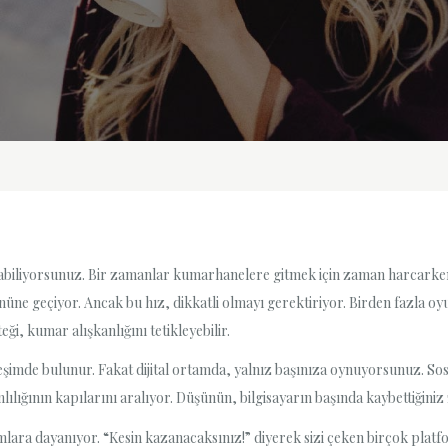
aşabiliyorsunuz. Bir zamanlar kumarhanelere gitmek için zaman harcarke
nüne geçiyor. Ancak bu hız, dikkatli olmayı gerektiriyor. Birden fazla oy
ği, kumar alışkanlığını tetikleyebilir.
eşimde bulunur. Fakat dijital ortamda, yalnız başınıza oynuyorsunuz. Sos
ğımlılığının kapılarını aralıyor. Düşünün, bilgisayarın başında kaybettiğ
ara dayanıyor. “Kesin kazanacaksınız!” diyerek sizi çeken birçok platfor