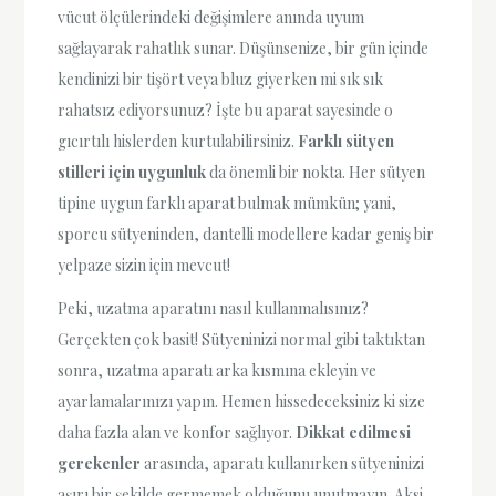
vücut ölçülerindeki değişimlere anında uyum
sağlayarak rahatlık sunar. Düşünsenize, bir gün içinde
kendinizi bir tişört veya bluz giyerken mi sık sık
rahatsız ediyorsunuz? İşte bu aparat sayesinde o
gıcırtılı hislerden kurtulabilirsiniz.
Farklı sütyen
stilleri için uygunluk
da önemli bir nokta. Her sütyen
tipine uygun farklı aparat bulmak mümkün; yani,
sporcu sütyeninden, dantelli modellere kadar geniş bir
yelpaze sizin için mevcut!
Peki, uzatma aparatını nasıl kullanmalısınız?
Gerçekten çok basit! Sütyeninizi normal gibi taktıktan
sonra, uzatma aparatı arka kısmına ekleyin ve
ayarlamalarınızı yapın. Hemen hissedeceksiniz ki size
daha fazla alan ve konfor sağlıyor.
Dikkat edilmesi
gerekenler
arasında, aparatı kullanırken sütyeninizi
aşırı bir şekilde germemek olduğunu unutmayın. Aksi