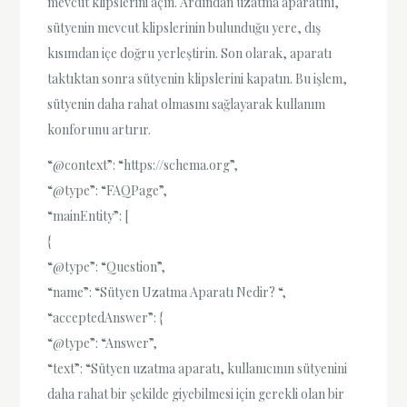
mevcut klipslerini açın. Ardından uzatma aparatını,
sütyenin mevcut klipslerinin bulunduğu yere, dış
kısımdan içe doğru yerleştirin. Son olarak, aparatı
taktıktan sonra sütyenin klipslerini kapatın. Bu işlem,
sütyenin daha rahat olmasını sağlayarak kullanım
konforunu artırır.
“@context”: “https://schema.org”,
“@type”: “FAQPage”,
“mainEntity”: [
{
“@type”: “Question”,
“name”: “Sütyen Uzatma Aparatı Nedir? “,
“acceptedAnswer”: {
“@type”: “Answer”,
“text”: “Sütyen uzatma aparatı, kullanıcının sütyenini
daha rahat bir şekilde giyebilmesi için gerekli olan bir