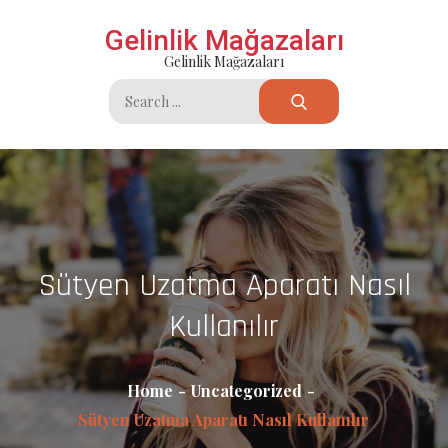
Skip
Gelinlik Mağazaları
to
Gelinlik Mağazaları
content
Search
for:
Sütyen Uzatma Aparatı Nasıl
Kullanılır
Home
Uncategorized
Sütyen Uzatma Aparatı Nasıl Kullanılır